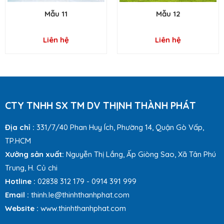
Mẫu 11
Mẫu 12
Liên hệ
Liên hệ
CTY TNHH SX TM DV THỊNH THÀNH PHÁT
Địa chỉ :
331/7/40 Phan Huy Ích, Phường 14, Quận Gò Vấp,
TP.HCM
Xưởng sản xuất:
Nguyễn Thị Lắng, Ấp Giòng Sao, Xã Tân Phú
Trung, H. Củ chi
Hotline :
02838 312 179 - 0914 391 999
Email :
thinh.le@thinhthanhphat.com
Website :
www.thinhthanhphat.com